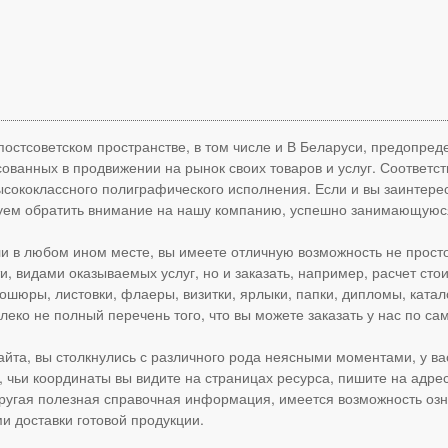
остсоветском пространстве, в том числе и В Беларуси, предопре
ованных в продвижении на рынок своих товаров и услуг. Соответст
сококлассного полиграфического исполнения. Если и вы заинтере
туем обратить внимание на нашу компанию, успешно занимающуюся
ли в любом ином месте, вы имеете отличную возможность не прост
 видами оказываемых услуг, но и заказать, например, расчет сто
ошюры, листовки, флаеры, визитки, ярлыки, папки, дипломы, катало
леко не полный перечень того, что вы можете заказать у нас по с
айта, вы столкнулись с различного рода неясными моментами, у в
чьи координаты вы видите на страницах ресурса, пишите на адре
 другая полезная справочная информация, имеется возможность оз
 доставки готовой продукции.