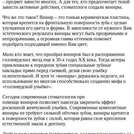
– предмет зависти многих. А для тех, кто предпочитает тихой
зависти активные действия, стоматологи создали виниры.
Что же это такое? Винир – это тонкая керамическая пластина,
которая крепится на фронтальную поверхность зуба с целью
улучшения его цвета и формы. В зависимости от нужного Вам
эстетического результата виниры могут быть прозрачными и
непрозрачными, а огромная гамма оттенков поможет
подобрать подходящий именно Вам цвет.
Мало кто знает, что прообраз виниров был в распоряжении
голливудских звезд еще в 30-х годах ХХ века. Тогда актеры
приклеивали к передним зубам специальные зубные
накладки прямо перед съемкой, делая свою улыбку
ослепительной. И хотя те «виниры» держались недолго, их
использование во многом способствовало созданию мифа о
«голливудской улыбке».
Сегодня современная стоматология при
помощи виниров позволяет навсегда закрепить эффект
роскошной жемчужной улыбки. Современные композитные
виниры не требуют сильной обточки зубов, виниры крепятся
к поверхности зубов с силой, которая равна силе крепления
естественной эмали к дентину.
Любые виды виниров (композитные,
голливудские виниры на