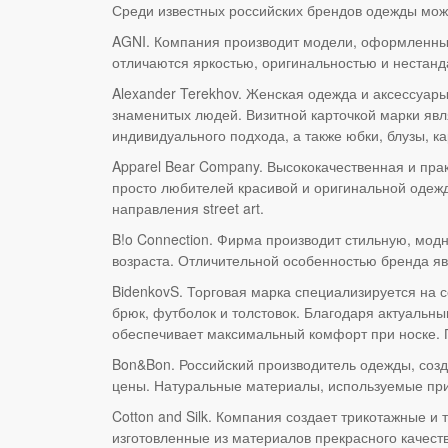
Среди известных российских брендов одежды мож
AGNI. Компания производит модели, оформленные
отличаются яркостью, оригинальностью и нестан
Alexander Terekhov. Женская одежда и аксессуар
знаменитых людей. Визитной карточкой марки яв
индивидуального подхода, а также юбки, блузы, ка
Apparel Bear Company. Высококачественная и пра
просто любителей красивой и оригинальной одеж
направления street art.
B!o Connection. Фирма производит стильную, мод
возраста. Отличительной особенностью бренда я
BidenkovS. Торговая марка специализируется на 
брюк, футболок и толстовок. Благодаря актуаль
обеспечивает максимальный комфорт при носке. 
Bon&Bon. Российский производитель одежды, соз
цены. Натуральные материалы, используемые при
Cotton and Silk. Компания создает трикотажные и
изготовленные из материалов прекрасного качест