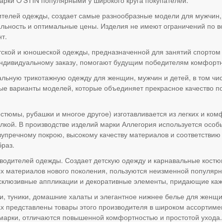
ителей одежды, создает самые разнообразные модели для мужчин, 
льность и оптимальные цены. Изделия не имеют ограничений по во
т.
тской и юношеской одежды, предназначенной для занятий спортом 
индивидуальному заказу, помогают будущим победителям комфортн
льную трикотажную одежду для женщин, мужчин и детей, в том чис
ые варианты моделей, которые объединяет прекрасное качество п
остюмы, рубашки и многое другое) изготавливается из легких и ко
елкой. В производстве изделий марки Аллегория используется ос
зупречному покрою, высокому качеству материалов и соответствию 
раз.
зводителей одежды. Создает детскую одежду и карнавальные кост
х материалов нового поколения, пользуются неизменной популярн
клюзивные аппликации и декоративные элементы, придающие каж
и, туники, домашние халаты и элегантное нижнее белье для женщи
х представлены товары этого производителя в широком ассортиме
 марки, отличаются повышенной комфортностью и простотой ухода.