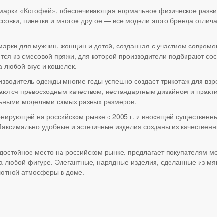
ь марки «Котофей», обеспечивающая нормальное физическое развит
ссовки, пинетки и многое другое — все модели этого бренда отли
 марки для мужчин, женщин и детей, созданная с участием соврем
ются из смесовой пряжи, для которой производители подбирают с
а любой вкус и кошелек.
изводитель одежды многие годы успешно создает трикотаж для взр
чаются превосходным качеством, нестандартным дизайном и практич
льными моделями самых разных размеров.
нирующей на российском рынке с 2005 г. и вносящей существенный
Максимально удобные и эстетичные изделия созданы из качественн
 достойное место на российском рынке, предлагает покупателям 
 любой фигуре. Элегантные, нарядные изделия, сделанные из мягк
уютной атмосферы в доме.