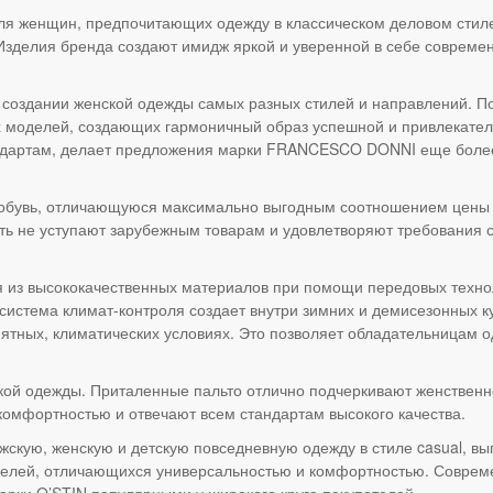
для женщин, предпочитающих одежду в классическом деловом стил
 Изделия бренда создают имидж яркой и уверенной в себе совреме
оздании женской одежды самых разных стилей и направлений. По
х моделей, создающих гармоничный образ успешной и привлекате
ндартам, делает предложения марки FRANCESCO DONNI еще боле
обувь, отличающуюся максимально выгодным соотношением цены и
ть не уступают зарубежным товарам и удовлетворяют требования 
ая из высококачественных материалов при помощи передовых техно
система климат-контроля создает внутри зимних и демисезонных к
иятных, климатических условиях. Это позволяет обладательницам 
ой одежды. Приталенные пальто отлично подчеркивают женственно
омфортностью и отвечают всем стандартам высокого качества.
ужскую, женскую и детскую повседневную одежду в стиле casual, в
елей, отличающихся универсальностью и комфортностью. Совреме
арки O’STIN популярными у широкого круга покупателей.