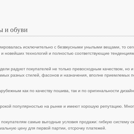
ы и обуви
циировалась исключительно с безвкусными унылыми вещами, то се
 и новейших технологий и полностью соответствующие тенденция
ели радуют покупателей не только превосходным качеством, но и
амых разных стилей, фасонов и назначения, вполне приемлемых п
рубежным как по качеству пошива, так и по оригинальности дизайн
.
рокой популярностью на рынке и имеют хорошую репутацию. Многи
покупателям самые выгодные условия продажи: гибкую систему ск
альную цену для первой партии, отсрочку платежей.