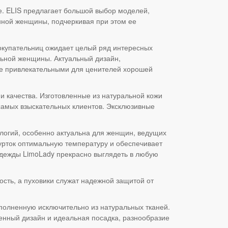
е. ELIS предлагает большой выбор моделей,
нной женщины, подчеркивая при этом ее
купательниц ожидает целый ряд интересных
льной женщины. Актуальный дизайн,
е привлекательными для ценителей хорошей
 качества. Изготовленные из натуральной кожи
самых взыскательных клиентов. Эксклюзивные
логий, особенно актуальна для женщин, ведущих
урток оптимальную температуру и обеспечивает
одежды LimoLady прекрасно выглядеть в любую
сть, а пуховики служат надежной защитой от
ыполненную исключительно из натуральных тканей.
нный дизайн и идеальная посадка, разнообразие