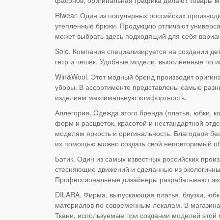
Riwear. Один из популярных российских производ
утепленные брюки. Продукцию отличают универса
может выбрать здесь подходящий для себя вариан
Solo. Компания специализируется на создании де
гетр и чешек. Удобные модели, выполненные по 
Win&Wool. Этот модный бренд производит оригина
уборы. В ассортименте представлены самые разн
изделиям максимальную комфортность.
Аллегория. Одежда этого бренда (платья, юбки, к
форм и расцветок, красотой и нестандартной отд
моделям яркость и оригинальность. Благодаря бе
их помощью можно создать свой неповторимый об
Батик. Один из самых известных российских прои
стесняющие движений и сделанные из экологичны
Профессиональные дизайнеры разрабатывают экс
DILARA. Фирма, выпускающая платья, блузки, юбк
материалов по современным лекалам. В магазина
Ткани, используемые при создании моделей этой