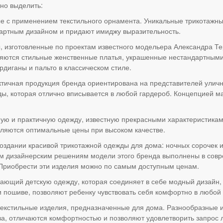
но выделить:
 с применением текстильного орнамента. Уникальные трикотажные
дартным дизайном и придают имиджу выразительность.
ы, изготовленные по проектам известного модельера Александра Т
ляются стильные женственные платья, украшенные нестандартными
рдиганы и пальто в классическом стиле.
ктичная продукция бренда ориентирована на представителей улично
ды, которая отлично вписывается в любой гардероб. Концепцией м
ную и практичную одежду, известную прекрасными характеристика
вляются оптимальные цены при высоком качестве.
создании красивой трикотажной одежды для дома: ночных сорочек и
ным дизайнерским решениям модели этого бренда выполнены в сов
Приобрести эти изделия можно по самым доступным ценам.
дающий детскую одежду, которая соединяет в себе модный дизайн
 пошиве, позволяют ребенку чувствовать себя комфортно в любой 
 текстильные изделия, предназначенные для дома. Разнообразные 
ва, отличаются комфортностью и позволяют удовлетворить запрос 