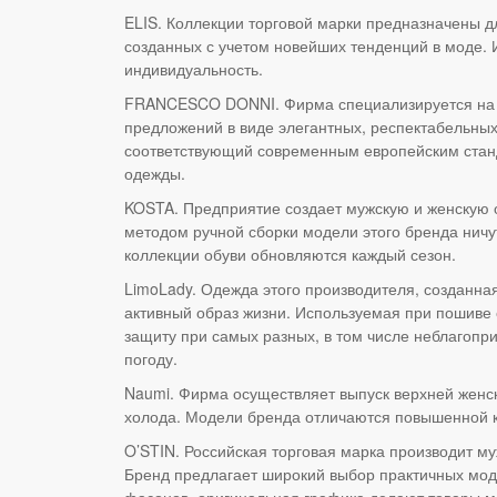
ELIS. Коллекции торговой марки предназначены 
созданных с учетом новейших тенденций в моде.
индивидуальность.
FRANCESCO DONNI. Фирма специализируется на с
предложений в виде элегантных, респектабельны
соответствующий современным европейским ста
одежды.
KOSTA. Предприятие создает мужскую и женскую 
методом ручной сборки модели этого бренда ничу
коллекции обуви обновляются каждый сезон.
LimoLady. Одежда этого производителя, созданн
активный образ жизни. Используемая при пошиве 
защиту при самых разных, в том числе неблагопр
погоду.
Naumi. Фирма осуществляет выпуск верхней женск
холода. Модели бренда отличаются повышенной к
O’STIN. Российская торговая марка производит м
Бренд предлагает широкий выбор практичных мод
фасонов, оригинальная графика делают товары м