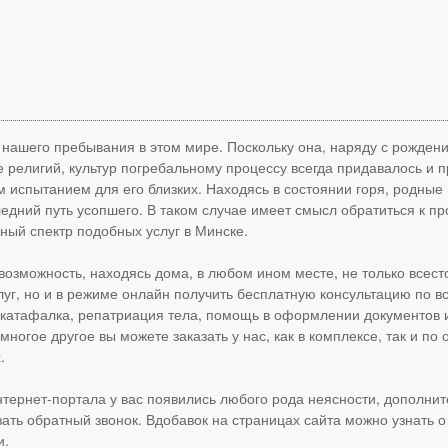
 нашего пребывания в этом мире. Поскольку она, наряду с рожден
е религий, культур погребальному процессу всегда придавалось и 
 испытанием для его близких. Находясь в состоянии горя, родные 
ледний путь усопшего. В таком случае имеет смысл обратиться к п
ный спектр подобных услуг в Минске.
озможность, находясь дома, в любом ином месте, не только всес
луг, но и в режиме онлайн получить бесплатную консультацию по 
 катафалка, репатриация тела, помощь в оформлении документов 
ногое другое вы можете заказать у нас, как в комплексе, так и по
.
ернет-портала у вас появились любого рода неясности, дополнит
ть обратный звонок. Вдобавок на страницах сайта можно узнать о 
и.