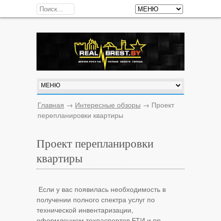
Главная
→
Интересные обзоры
→
Проект
перепланировки квартиры
Проект перепланировки
квартиры
Если у вас появилась необходимость в
получении полного спектра услуг по
технической инвентаризации,
оформлением техпаспортов БТИ и пр.,