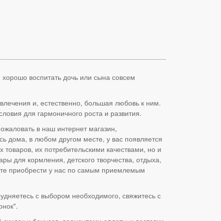
и хорошо воспитать дочь или сына совсем
влечения и, естественно, большая любовь к ним.
словия для гармоничного роста и развития.
пожаловать в наш интернет магазин,
ь дома, в любом другом месте, у вас появляется
 товаров, их потребительскими качествами, но и
ары для кормления, детского творчества, отдыха,
ожете приобрести у нас по самым приемлемым
удняетесь с выбором необходимого, свяжитесь с
нок".
 скидок и бонусов, вариантами оплаты и доставки