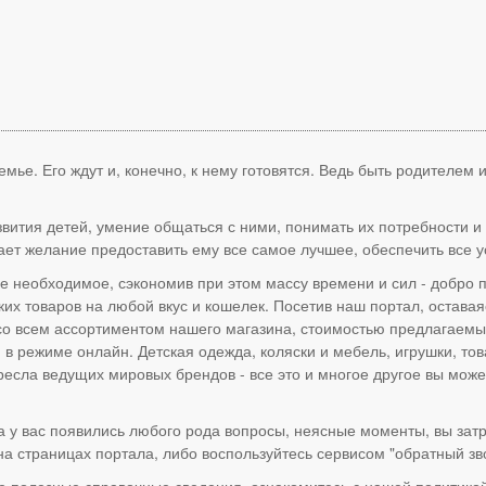
ье. Его ждут и, конечно, к нему готовятся. Ведь быть родителем 
вития детей, умение общаться с ними, понимать их потребности и 
ет желание предоставить ему все самое лучшее, обеспечить все у
е необходимое, сэкономив при этом массу времени и сил - добро 
х товаров на любой вкус и кошелек. Посетив наш портал, оставаяс
со всем ассортиментом нашего магазина, стоимостью предлагаемых
 в режиме онлайн. Детская одежда, коляски и мебель, игрушки, тов
окресла ведущих мировых брендов - все это и многое другое вы м
 у вас появились любого рода вопросы, неясные моменты, вы затр
 страницах портала, либо воспользуйтесь сервисом "обратный зво
ие полезные справочные сведения, ознакомитесь с нашей политикой