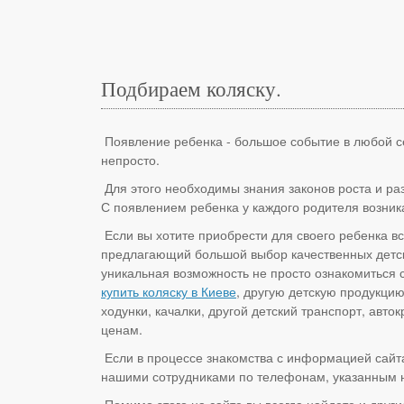
Подбираем коляску.
Появление ребенка - большое событие в любой сем
непросто.
Для этого необходимы знания законов роста и раз
С появлением ребенка у каждого родителя возника
Если вы хотите приобрести для своего ребенка вс
предлагающий большой выбор качественных детски
уникальная возможность не просто ознакомиться 
купить коляску в Киеве
, другую детскую продукцию
ходунки, качалки, другой детский транспорт, авт
ценам.
Если в процессе знакомства с информацией сайта
нашими сотрудниками по телефонам, указанным на
Помимо этого на сайте вы всегда найдете и друг