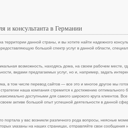
ля и консультанта в Германии
на территории данной страны, и вы хотите найти надежного консу
редоставляющую большой спектр услуг в данной области, специал
никальная возможность, находясь дома, на своем рабочем месте, г
ости, видами предлагаемых услуг, но и, например, задать интер
ка, в том числе перевод сайтов — все это и многое другое мы го
й стратегии наша компания стремится к достижению оптимального 
 максимально доступными для самого широкого круга клиентов. Вс
воем активе большой опыт успешной деятельности в данной сфер
о портала у вас возникли различного рода вопросы, неясные моме
торых указаны на наших страницах, отправляйте свои сообщения н