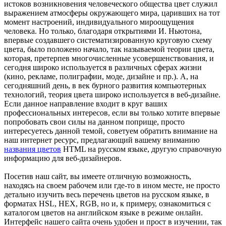
истоков возникновения человеческого общества цвет служил
выражением атмосферы окружающего мира, царивших на тот
момент настроений, индивидуального мироощущения
человека. Но только, благодаря открытиями И. Ньютона,
впервые создавшего систематизированную круговую схему
цвета, было положено начало, так называемой теории цвета,
которая, претерпев многочисленные усовершенствования, и
сегодня широко используется в различных сферах жизни
(кино, рекламе, полиграфии, моде, дизайне и пр.). А, на
сегодняшний день, в век бурного развития компьютерных
технологий, теория цвета широко используется в веб-дизайне.
Если данное направление входит в круг ваших
профессиональных интересов, если вы только хотите впервые
попробовать свои силы на данном поприще, просто
интересуетесь данной темой, советуем обратить внимание на
наш интернет ресурс, предлагающий вашему вниманию
названия цветов
HTML на русском языке, другую справочную
информацию для веб-дизайнеров.
Посетив наш сайт, вы имеете отличную возможность,
находясь на своем рабочем или где-то в ином месте, не просто
детально изучить весь перечень цветов на русском языке, в
форматах HSL, HEX, RGB, но и, к примеру, ознакомиться с
каталогом цветов на английском языке в режиме онлайн.
Интерфейс нашего сайта очень удобен и прост в изучении, так