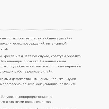
а не только соответствовать общему дизайну
 механических повреждений, интенсивной
мены.
кресла и т.д. В таком случае, советуем обратить
 близлежащих областях. На нашем сайте
е только подробно ознакомиться с полным перечнем
дстоящих работ в режиме онлайн.
о самым демократичным ценам. Если же, изучив
ть профессиональную консультацию, позвоните
 бонусах и спецпредложениях, о
ься с отзывами наших клиентов.
шем лице настоящих профессионалов своего дела,