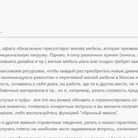
.
, офиса обязательно присутствует мягкая мебель, которая призван
кциональную нагрузку. Однако, в силу различных причин (износа,
евшего дизайна и пр.) мягкая мебель рано или поздно требует за
ансовыми ресурсами, чтобы каждый раз приобретать новые диваны, 
 занимающуюся ремонтом и перетяжкой мягкой мебели в Минске и
сть, оставаясь у себя дома, на работе, где-то в другом месте, н
ивочных материалов и пр., но и, например, узнать стоимость пре
, стулья и пуфы - все это мы можем обновить и отремонтировать п
сные моменты, появились конкретные вопросы и вы желаете получи
кране, либо воспользуйтесь функцией "обратный звонок".
 и другие важные справочные сведения, узнать о наших гарантиях,
лучить ответы на наиболее часто задаваемые вопросы, ознакомит
том, что обратившись в нашу мастерскую, не только найдете в на