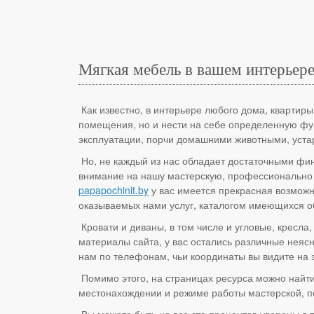
Мягкая мебель в вашем интерьере
Как известно, в интерьере любого дома, квартиры
помещения, но и нести на себе определенную фун
эксплуатации, порчи домашними животными, устар
Но, не каждый из нас обладает достаточными фин
внимание на нашу мастерскую, профессионально
papapochinit.by
у вас имеется прекрасная возможно
оказываемых нами услуг, каталогом имеющихся об
Кровати и диваны, в том числе и угловые, кресла
материалы сайта, у вас остались различные нея
нам по телефонам, чьи координаты вы видите на э
Помимо этого, на страницах ресурса можно найти
местонахождении и режиме работы мастерской, по
Вы можете быть на все сто процентов уверены в 