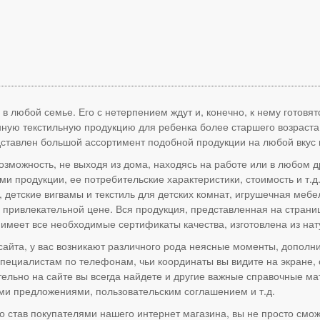
в любой семье. Его с нетерпением ждут и, конечно, к нему готовят
нную текстильную продукцию для ребенка более старшего возраст
едставлен большой ассортимент подобной продукции на любой вкус 
возможность, не выходя из дома, находясь на работе или в любом 
и продукции, ее потребительские характеристики, стоимость и т.д
детские вигвамы и текстиль для детских комнат, игрушечная мебе
а привлекательной цене. Вся продукция, представленная на страни
имеет все необходимые сертификаты качества, изготовлена из нат
сайта, у вас возникают различного рода неясные моменты, дополн
 специалистам по телефонам, чьи координаты вы видите на экране
тельно на сайте вы всегда найдете и другие важные справочные м
ми предложениями, пользовательским соглашением и т.д.
о став покупателями нашего интернет магазина, вы не просто см