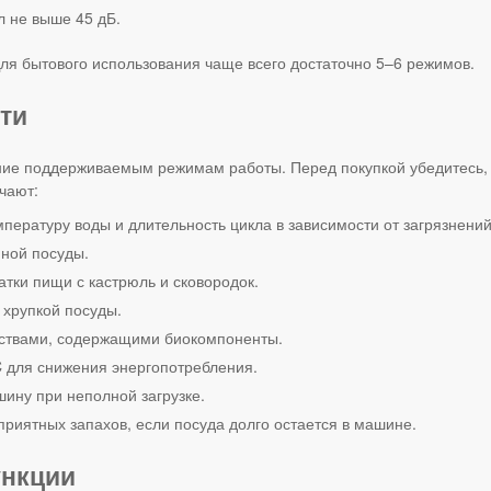
л не выше 45 дБ.
Для бытового использования чаще всего достаточно 5–6 режимов.
ти
ие поддерживаемым режимам работы. Перед покупкой убедитесь,
чают:
пературу воды и длительность цикла в зависимости от загрязнений
нной посуды.
тки пищи с кастрюль и сковородок.
 хрупкой посуды.
ствами, содержащими биокомпоненты.
C для снижения энергопотребления.
шину при неполной загрузке.
иятных запахов, если посуда долго остается в машине.
нкции