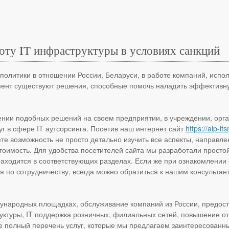
оту IT инфраструктуры в условиях санкций
 политики в отношении России, Беларуси, в работе компаний, исп
мент существуют решения, способные помочь наладить эффективную
ении подобных решений на своем предприятии, в учреждении, орг
 в сфере IT аутсорсинга. Посетив наш интернет сайт
https://alp-it
ете возможность не просто детально изучить все аспекты, направ
 стоимость. Для удобства посетителей сайта мы разработали просто
одится в соответствующих разделах. Если же при ознакомлении 
 по сотрудничеству, всегда можно обратиться к нашим консульта
дународных площадках, обслуживание компаний из России, предост
ктуры, IT поддержка розничных, филиальных сетей, повышение от
не полный перечень услуг, которые мы предлагаем заинтересованн