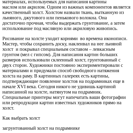
материалах, используемых для написания картины
маслом или акрилом. Одним из важных компонентов является
качественный холст. Холстом назвали ткань, вытканную из
льняного, джутового или пенькового волокна. Она
достаточно прочная, чтобы выдержать грунтование, а затем
использование под масляную или акриловую живопись.
Рисование на холсте уходит корнями во времена иконописи.
Мастер, чтобы сохранить доску, наклеивал на нее льняной
холст и покрывал специальным составом – левкасным
грунтом (мел с гипсом). Для написания картин больших
размеров использовали склеенный холст, грунтованный с
двух сторон. Художники постоянно экспериментировали с
материалами и придумали способ свободного натяжения
холста на раму. В картинных галереях есть картины,
подтверждающие появление холстов на подрамниках еще в
начале XVI века. Сегодня никого не удивишь картиной
написанной на холсте, натянутом на подрамник.
Специальные принтеры могут напечатать ваши фотографии
или репродукции картин известных художников прямо на
холст.
Как выбрать холст
загрунтованный холст на подрамнике