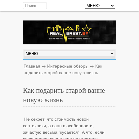
Главная
→
Интересные обзоры
→
Как
подарить старой ванне новую жизнь
Как подарить старой ванне
новую жизнь
Не секрет, что стоимость новой
сантехники, а ванн в особенности,
зачастую весьма "кусается". А что, если
ваша старая ванна еще не утратила