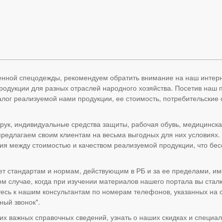
енной спецодежды, рекомендуем обратить внимание на наш интер
родукции для разных отраслей народного хозяйства. Посетив наш
алог реализуемой нами продукции, ее стоимость, потребительские
ук, индивидуальные средства защиты, рабочая обувь, медицинска
ы предлагаем своим клиентам на весьма выгодных для них условиях.
ия между стоимостью и качеством реализуемой продукции, что бес
ет стандартам и нормам, действующим в РБ и за ее пределами, им
м случае, когда при изучении материалов нашего портала вы стал
есь к нашим консультантам по номерам телефонов, указанных на с
ный звонок".
гих важных справочных сведений, узнать о наших скидках и специа