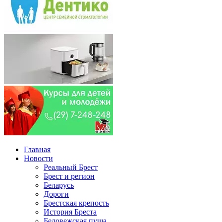
Главная
Новости
Реальный Брест
Брест и регион
Беларусь
Дороги
Брестская крепость
История Бреста
Беловежская пуща