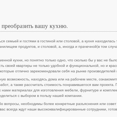
 преобразить вашу кухню.
я семьей и гостями в гостиной или столовой, а кухня находилась т
анилищем продуктов, и столовой, а, иногда и прачечной(в том слу
енной кухни, но понятно только одно, что сколько бы у вас не был
часть своей квартиры не только удобной и функциональной, но и кра
которые отлично зарекомендовали себя на рынке производителей м
ную возможность, находясь дома или на рабочем месте, ознакоми
абот, а также рассчитать стоимость понравившегося вам проекта.
ами материалах для изготовления мебели, фурнитуре и комплект
еделиться с выбором в пользу нашей компании.
ибо вопросы, необходимы более конкретные разъяснения или совет
е вас всегда ждут наши высококвалифицированные сотрудники, гот