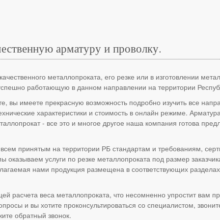
чественную арматуру и проволку.
качественного металлопроката, его резке или в изготовлении мет
успешно работающую в данном направлении на территории Респуб
те, вы имеете прекрасную возможность подробно изучить все нап
ехнические характеристики и стоимость в онлайн режиме. Арматура
еталлопрокат - все это и многое другое наша компания готова пр
 всем принятым на территории РБ стандартам и требованиям, серт
мы оказываем услуги по резке металлопроката под размер заказчик
длагаемая нами продукция размещена в соответствующих разделах с
цей расчета веса металлопроката, что несомненно упростит вам пр
вопросы и вы хотите проконсультироваться со специалистом, звони
жите обратный звонок.