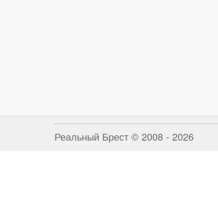
Реальный Брест © 2008 - 2026
Свяжитесь с нами по
телефонам:
+375 29 7 956 956
+375 29 3 685 685
realbrest@gmail.com