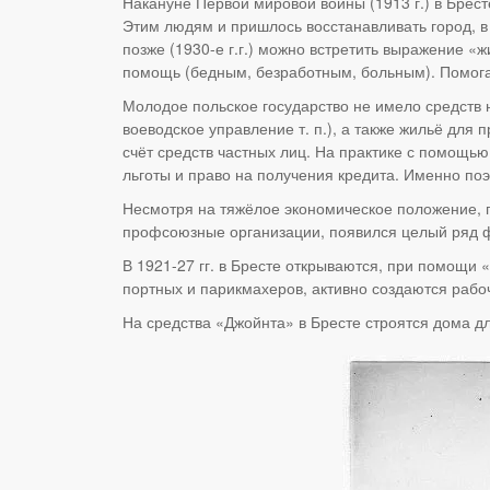
Накануне Первой мировой войны (1913 г.) в Бресте
Этим людям и пришлось восстанавливать город, в 
позже (1930-е г.г.) можно встретить выражение 
помощь (бедным, безработным, больным). Помога
Молодое польское государство не имело средств 
воеводское управление т. п.), а также жильё для 
счёт средств частных лиц. На практике с помощью
льготы и право на получения кредита. Именно поэ
Несмотря на тяжёлое экономическое положение, г
профсоюзные организации, появился целый ряд 
В 1921-27 гг. в Бресте открываются, при помощи
портных и парикмахеров, активно создаются рабоч
На средства «Джойнта» в Бресте строятся дома дл