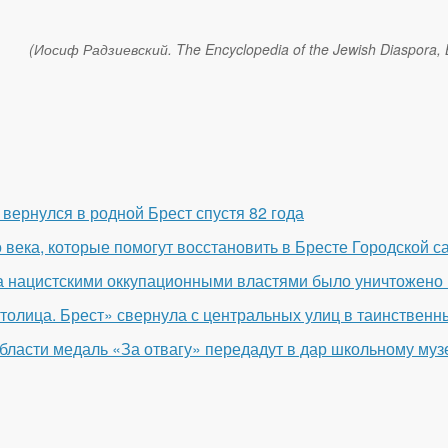
(Иосиф Радзиевский. The Encyclopedia of the Jewish Diaspora, Br
Ефим Басин дл
вернулся в родной Брест спустя 82 года
века, которые помогут восстановить в Бресте Городской с
да нацистскими оккупационными властями было уничтожено 
толица. Брест» свернула с центральных улиц в таинственн
бласти медаль «За отвагу» передадут в дар школьному му