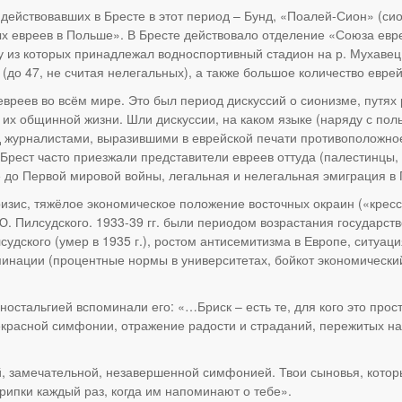
действовавших в Бресте в этот период – Бунд, «Поалей-Сион» (си
х евреев в Польше». В Бресте действовало отделение «Союза евре
у из которых принадлежал водноспортивный стадион на р. Мухавец
(до 47, не считая нелегальных), а также большое количество евре
евреев во всём мире. Это был период дискуссий о сионизме, путях
их общинной жизни. Шли дискуссии, на каком языке (наряду с пол
 журналистами, выразившими в еврейской печати противоположное
ест часто приезжали представители евреев оттуда (палестинцы, к
 до Первой мировой войны, легальная и нелегальная эмиграция в 
ризис, тяжёлое экономическое положение восточных окраин («кресс
 Пилсудского. 1933-39 гг. были периодом возрастания государст
дского (умер в 1935 г.), ростом антисемитизма в Европе, ситуаци
ации (процентные нормы в университетах, бойкот экономический и 
 ностальгией вспоминали его: «…Бриск – есть те, для кого это про
рекрасной симфонии, отражение радости и страданий, пережитых на
, замечательной, незавершенной симфонией. Твои сыновья, которы
крипки каждый раз, когда им напоминают о тебе».