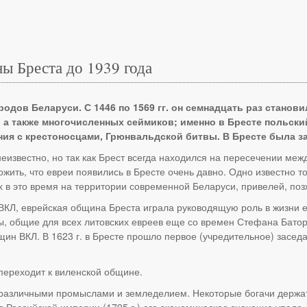
ы Бреста до 1939 года
родов Беларуси. С 1446 по 1569 гг. он семнадцать раз стано
 а также многочисленных сеймиков; именно в Бресте польски
ия с крестоносцами, Грюнвальдской битвы. В Бресте была зак
еизвестно, но так как Брест всегда находился на пересечении межд
ть, что евреи появились в Бресте очень давно. Одно известно точн
 в это время на территории современной Беларуси, привелей, поз
в ВКЛ, еврейская община Бреста играла руководящую роль в жизни 
, общие для всех литовских евреев еще со времен Стефана Батор
ин ВКЛ. В 1623 г. в Бресте прошло первое (учредительное) заседа
о переходит к виленской общине.
 различными промыслами и земледелием. Некоторые богачи держат
 Российской империи (1795 г.) его экономическое значение упало.