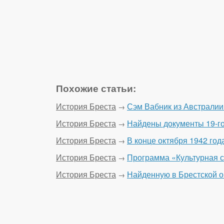
Похожие статьи:
История Бреста
Сэм Вабник из Австралии 
→
История Бреста
Найдены документы 19-го 
→
История Бреста
В конце октября 1942 го
→
История Бреста
Программа «Культурная с
→
История Бреста
Найденную в Брестской о
→