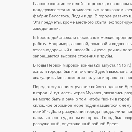
Главное занятие жителей – торговля, в основно
поддерживается многочисленным гарнизоном креп
фабрик Белостока, Лодзи и др. В городе развито 
Эти предметы, кроме местного сбыта, экспортиру
заведениями.
В Бресте действовали в основном мелкие предприя
работу. Например, легковой, ломовой и водовозн
железнодорожный и шоссейный узел, речной порт)
запрещаются высокие строения и трубы.
В годы Первой мировой войны (26 августа 1915 г.
жители города, были в течение 3 дней выселены и
эвакуации. Лишь немногие получили право на вре
Перед отступлением русские войска подожгли Бр
в город. И тут мосты через Мухавец оказались ра
не могло быть и речи о том, чтобы “войти в город
сплошное огромное море поднимавшегося к нему о
погиб!”». Дело разрушения города продолжили нем
насильственно удалены из города. Город был разр
разрушенный, опустошенный войной Брест.