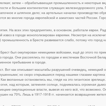
м мелкая; затем – обрабатывающая промышленность и некоторые ви
ости и большим контингентом служащих железнодорожного узла. 
шапочное и шляпное дело; на артельных началах производство обув
ются во многие города европейской и азиатских частей России. Го
тия. На всех этих предприятиях, в основном, работали евреи. Ра
ый извоз в городе монополизирован евреями. Несмотря на исключи
 промышленность в Бресте развивается слабо, потому что город н
) Брест был оккупирован немецкими войсками, ещё до этого по прик
з города. Они рассеялись по городам и местечкам Восточной Белар
менное пребывание в городе.
ест. Вот как описывает масштабы разрушений очевидец, немецкий
зрушенными; но скоро открывшаяся перед нашими глазами картина 
”. Как вкопанные остановились мы, глядя на это гигантское зрелище
гня, над которым, затемняя солнце, поднималась огромная дымова
ецкие оккупационные власти, вывезя из него всё, что возможно. О
ушен на 70%. Лишь в 1917-1918 гг. начинается возвращение жителе