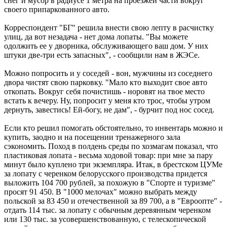
снег и мусор в радиусе 1 метра на проезжей части вокруг
своего припаркованного авто.
Корреспондент "БГ" решила внести свою лепту в расчистку
улиц, да вот незадача - нет дома лопаты. "Вы можете
одолжить ее у дворника, обслуживающего ваш дом. У них
штуки две-три есть запасных", - сообщили нам в ЖЭСе.
Можно попросить и у соседей - вон, мужчины из соседнего
двора чистят свою парковку. "Мало кто выходит свое авто
откопать. Вокруг себя почистишь - норовят на твое место
встать к вечеру. Ну, попросит у меня кто трос, чтобы утром
дернуть, завестись! Ей-богу, не дам", - бурчит под нос сосед.
Если кто решил помогать обстоятельно, то инвентарь можно и
купить, заодно и на посещении тренажерного зала
сэкономить. Поход в полдень среды по хозмагам показал, что
пластиковая лопата - весьма ходовой товар: при мне за пару
минут было куплено три экземпляра. Итак, в брестском ЦУМе
за лопату с черенком белорусского производства придется
выложить 104 700 рублей, за похожую в "Спорте и туризме"
просят 91 450. В "1000 мелочах" можно выбрать между
польской за 83 450 и отечественной за 89 700, а в "Евроопте" -
отдать 114 тыс. за лопату с обычным деревянным черенком
или 130 тыс. за усовершенствованную, с телескопической