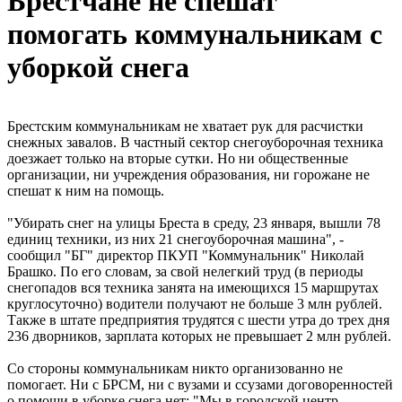
Брестчане не спешат
помогать коммунальникам с
уборкой снега
Брестским коммунальникам не хватает рук для расчистки
снежных завалов. В частный сектор снегоуборочная техника
доезжает только на вторые сутки. Но ни общественные
организации, ни учреждения образования, ни горожане не
спешат к ним на помощь.
"Убирать снег на улицы Бреста в среду, 23 января, вышли 78
единиц техники, из них 21 снегоуборочная машина", -
сообщил "БГ" директор ПКУП "Коммунальник" Николай
Брашко. По его словам, за свой нелегкий труд (в периоды
снегопадов вся техника занята на имеющихся 15 маршрутах
круглосуточно) водители получают не больше 3 млн рублей.
Также в штате предприятия трудятся с шести утра до трех дня
236 дворников, зарплата которых не превышает 2 млн рублей.
Со стороны коммунальникам никто организованно не
помогает. Ни с БРСМ, ни с вузами и ссузами договоренностей
о помощи в уборке снега нет: "Мы в городской центр