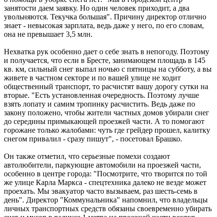
занятости даем заявку. Но один человек приходит, а два
увольняются. Текучка большая". Причину директор отлично
знает - невысокая зарплата, ведь даже у него, по его словам,
она не превышает 3,5 млн.
Нехватка рук особенно дает о себе знать в непогоду. Поэтому
и получается, что если в Бресте, занимающем площадь в 145
кв. км, сильный снег выпал ночью с пятницы на субботу, а вы
живете в частном секторе и по вашей улице не ходит
общественный транспорт, то расчистят вашу дорогу сутки на
вторые. "Есть установленная очередность. Поэтому лучше
взять лопату и самим тропинку расчистить. Ведь даже по
закону положено, чтобы жители частных домов убирали снег
до середины примыкающей проезжей части. А то помогают
горожане только жалобами: чуть где грейдер прошел, калитку
снегом привалил - сразу пишут", - посетовал Брашко.
Он также отметил, что серьезные помехи создают
автолюбители, паркующие автомобили на проезжей части,
особенно в центре города: "Посмотрите, что творится по той
же улице Карла Маркса - спецтехника далеко не везде может
проехать. Мы эвакуатор часто вызываем, раз шесть-семь в
день". Директор "Коммунальника" напомнил, что владельцы
личных транспортных средств обязаны своевременно убирать